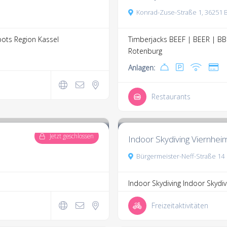
Konrad-Zuse-Straße 1, 36251 
ots Region Kassel
Timberjacks BEEF | BEER | BBQ
Rotenburg
Anlagen:
Restaurants
2,129.0
18 Kommentare
Jetzt geschlossen
Indoor Skydiving Viernhei
Bürgermeister-Neff-Straße 14
Indoor Skydiving Indoor Skydivi
Freizeitaktivitäten
3.3
3 Kommentare