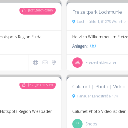
Jetzt geschlossen
Freizeitpark Lochmühle
Lochmühle 1, 61273 Wehrhei
Hotspots Region Fulda
Herzlich Willkommen im Freize
Anlagen:
Freizeitaktivitäten
3.3
2 Kommentare
Jetzt geschlossen
Calumet | Photo | Video
Hanauer Landstraße 174
Hotspots Region Wiesbaden
Calumet Photo Video ist dein F
Shops