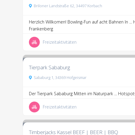
Briloner Landstraße 62, 34497 Korbach
Herzlich Willkomen! Bowling-Fun auf acht Bahnen In ...
Frankenberg
Freizeitaktivitäten
3.4
4 Kommentare
Tierpark Sababurg
Sababurg 1, 34369 Hofgeismar
Der Tierpark Sababurg Mitten im Naturpark ...
Hotspots
Freizeitaktivitäten
3.6
12 Kommentare
Timberjacks Kassel BEEF | BEER | BBQ