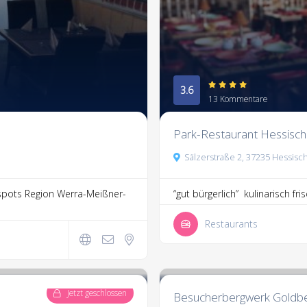
3.6
13 Kommentare
Park-Restaurant Hessisch
Sälzerstraße 2, 37235 Hessisc
pots Region Werra-Meißner-
“gut bürgerlich” kulinarisch fris
Restaurants
17,233.3
29 Kommentare
Jetzt geschlossen
Besucherbergwerk Goldb