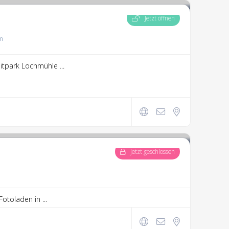
Jetzt öffnen
m
itpark Lochmühle ...
Jetzt geschlossen
otoladen in ...