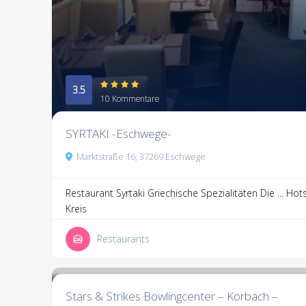
3.5
10 Kommentare
SYRTAKI -Eschwege-
Marktstraße 16, 37269 Eschwege
Restaurant Syrtaki Griechische Spezialitäten Die ...
Hots
Kreis
Restaurants
1,290.2
142 Kommentare
Stars & Strikes Bowlingcenter – Korbach –