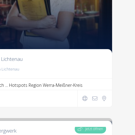
 Lichtenau
h Lichtenau
ch ...
Hotspots Region Werra-Meißner-Kreis
Jetzt öffnen
ergwerk