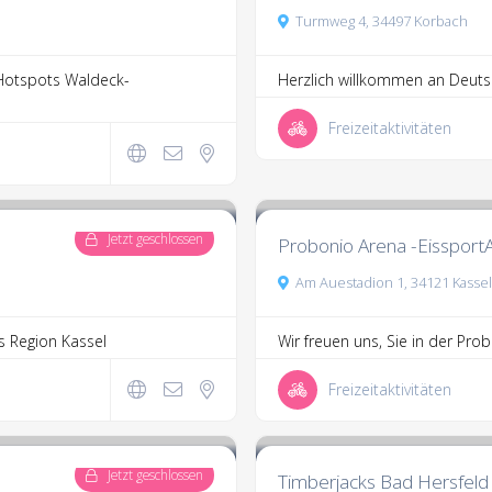
Turmweg 4, 34497 Korbach
Hotspots Waldeck-
Herzlich willkommen an Deutsc
Freizeitaktivitäten
3.5
4 Kommentare
Jetzt geschlossen
Probonio Arena -Eissport
Am Auestadion 1, 34121 Kassel
 Region Kassel
Wir freuen uns, Sie in der Pro
Freizeitaktivitäten
4.2
7 Kommentare
Jetzt geschlossen
Timberjacks Bad Hersfel