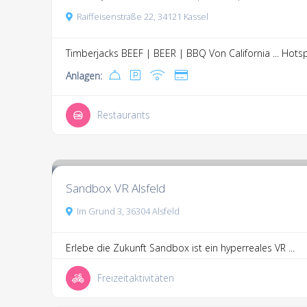
Raiffeisenstraße 22, 34121 Kassel
Timberjacks BEEF | BEER | BBQ Von California ...
Hotsp
Anlagen:
Restaurants
5.9
5 Kommentare
Sandbox VR Alsfeld
Im Grund 3, 36304 Alsfeld
Erlebe die Zukunft Sandbox ist ein hyperreales VR ...
Freizeitaktivitäten
3.3
6 Kommentare