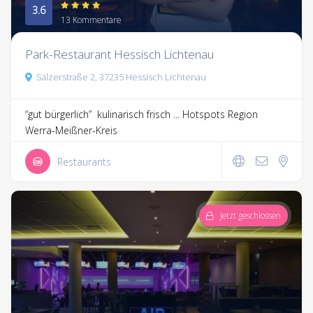
3.6
13 Kommentare
Park-Restaurant Hessisch Lichtenau
Sälzerstraße 2, 37235 Hessisch Lichtenau
“gut bürgerlich” kulinarisch frisch ...
Hotspots Region
Werra-Meißner-Kreis
Restaurants
Jetzt geschlossen