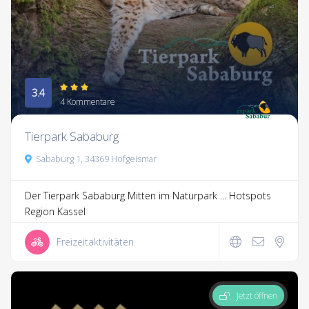
3.4
4 Kommentare
Tierpark Sababurg
Sababurg 1, 34369 Hofgeismar
Der Tierpark Sababurg Mitten im Naturpark ...
Hotspots
Region Kassel
Freizeitaktivitäten
Jetzt öffnen