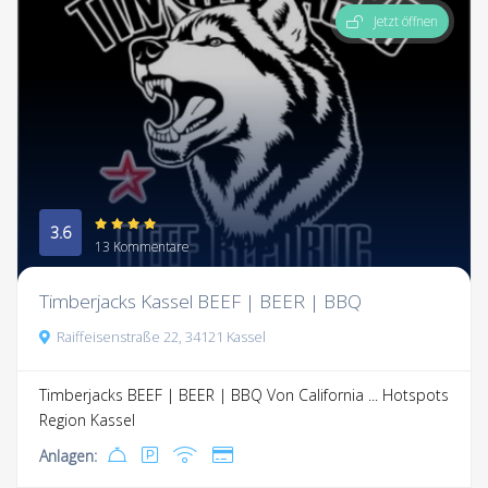
Jetzt öffnen
3.6
13 Kommentare
Timberjacks Kassel BEEF | BEER | BBQ
Raiffeisenstraße 22, 34121 Kassel
Timberjacks BEEF | BEER | BBQ Von California ...
Hotspots
Region Kassel
Anlagen: